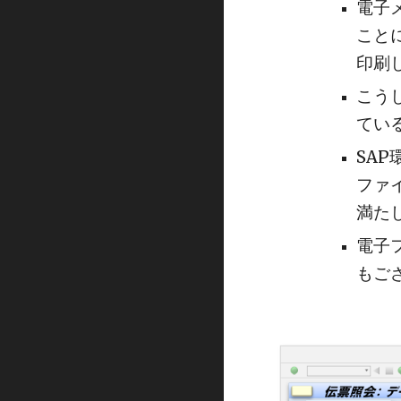
電子
こと
印刷
こう
てい
SA
ファ
満た
電子
もご