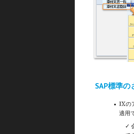
SAP標準
IX
適用
✓