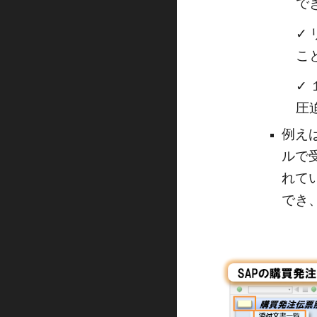
で
✓
こ
✓
圧
例え
ルで
れて
でき