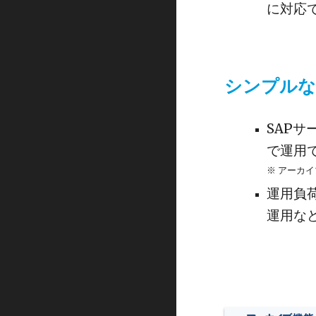
に対応
シンプルな
SAP
で運用
※ アーカ
運用負
運用な