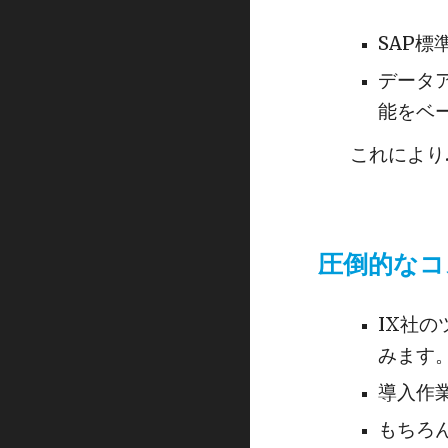
SAP
データ
能をベ
これにより
圧倒的なコ
IX社
みます
導入作
もちろ