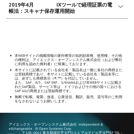
2019年4月
IXツールで経理証票の電
帳法：スキャナ保存運用開始
本WEBサイトの掲載情報の著作権等の知的財産権、使用権、その他
の権利は、アイエックス・オープンシステム株式会社（および弊社
に利用を認めた権利者）に帰属しております。
本サイトに記載されている会社名・製品名は一般に各社の商標また
は登録商標であり、本サイトに記載している会社名・製品名等に
は、必ずしも商標表示（®,™）を付記していません。
また、SAP、R/3、SAP ERP、S/4HANAおよび本WEBサイトに記載さ
れたSAP製品、サービス等は、ドイツおよびその他の国々における
SAP AGの商標または登録商標です。
無断で転載、複製、放送、公衆送信、翻訳、販売、貸与等のご利用
をなされないようお願いします。
アイエックス・オープンシステム株式会社 Independent &
eXchangeable IX Open Systems Corp.
〒105-0012 東京都港区芝大門2-5-1 アルテビル芝大門5F TEL：