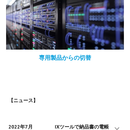
専用製品からの切替
【ニュース】
20
22
年
7
月
IXツールで
納品書
の電帳